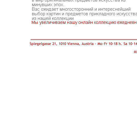
cr
Wilnitsky" Leon Wilnitsky"
in Wien" österreichische
galerien in Wien "österreich
russische gemälde 
Wilnitsky" Leon Wilnitsk
gallery" art in vienna " 